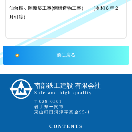
仙台榴ヶ岡新築工事(鋼構造物工事） （令和６年２
月引渡）
前に戻る
南部鉄工建設 有限会社
Safe and high quality
〒029-0301
岩手県一関市
東山町田河津字高金95-1
CONTENTS