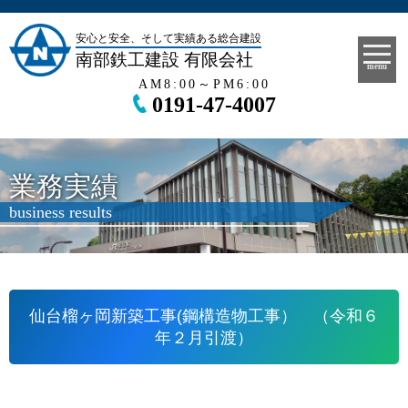
安心と安全、そして実績ある総合建設
南部鉄工建設 有限会社
menu
AM8:00～PM6:00
0191-47-4007
業務実績
business results
仙台榴ヶ岡新築工事(鋼構造物工事） （令和６
年２月引渡）