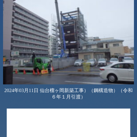
2024年03月11日
仙台榴ヶ岡新築工事）（鋼構造物）（令和
６年１月引渡）
)">