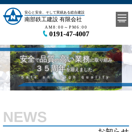
安心と安全、そして実績ある総合建設
南部鉄工建設 有限会社
menu
AM8:00～PM6:00
0191-47-4007
安全
品質
高い業務
で
の
に取り組み
３５周年
を迎えました。
Safe and high quality
NEWS
お知らせ